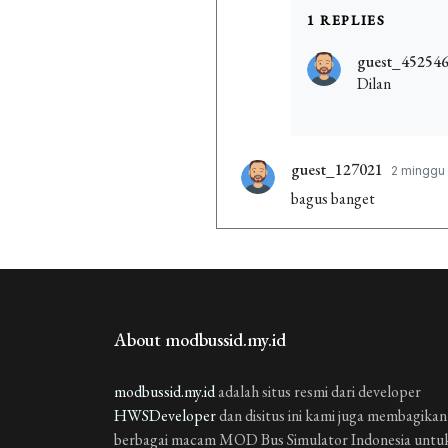
1 REPLIES
guest_45254
Dilan
guest_127021
2 minggu 
bagus banget
guest_1004457
3 minggu
bagus. banget
guest_1004457
3 minggu
About modbussid.my.id
bagus banget
modbussid.my.id
adalah situs resmi dari developer
guest_614237
3 minggu 
HWSDeveloper
dan disitus ini kami juga membagikan
Balas
berbagai macam MOD Bus Simulator Indonesia untu