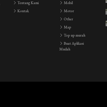
Tentang Kami
Mobil
i
yang lalu
Kontak
Motor
Other
yang lalu
Map
Top up murah
yang lalu
Buat Aplikasi
Mudah
yang lalu
yang lalu
yang lalu
🫵🫵🫵🫳🫴🫸🫷🩷🩵❤️‍🔥🧌🥲