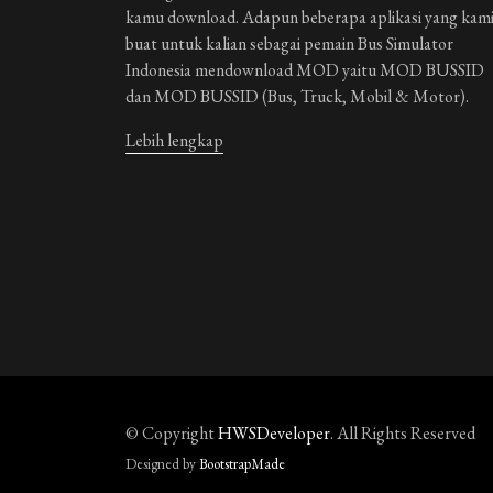
kamu download. Adapun beberapa aplikasi yang kam
guest_807424
3 minggu 
buat untuk kalian sebagai pemain Bus Simulator
bagus banget
Indonesia mendownload MOD yaitu MOD BUSSID
dan MOD BUSSID (Bus, Truck, Mobil & Motor).
guest_818623
3 minggu 
bagus banget
Lebih lengkap
guest_934484
3 minggu 
ID.37187B614E1562AC
guest_926438
3 minggu 
𝕓𝕒𝕘𝕦𝕤
guest_860621
3 minggu 
bagus
© Copyright
HWSDeveloper
. All Rights Reserved
guest_659085
4 minggu 
Designed by
BootstrapMade
🫱🫲🪇🛜🪮🛜🫥🪮