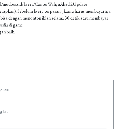
oad/modbussid/livery/CanterWahyuAbadi2Update
 (terapkan). Sebelum livery terpasang kamu harus membayarnya
 bisa dengan menonton iklan selama 30 detik atau membayar
edia di game.
gan baik.
g lalu
g lalu