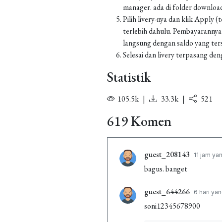
manager. ada di folder downl
Pilih livery-nya dan klik Apply
terlebih dahulu. Pembayarannya
langsung dengan saldo yang ters
Selesai dan livery terpasang den
Statistik
105.5k
|
33.3k
|
521
619 Komen
guest_208143
11 jam yan
bagus. banget
guest_644266
6 hari yan
soni12345678900