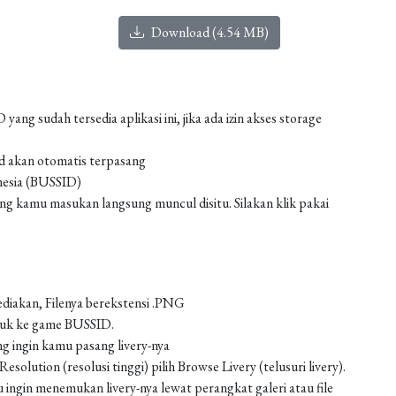
Download (4.54 MB)
g sudah tersedia aplikasi ini, jika ada izin akses storage
od akan otomatis terpasang
nesia (BUSSID)
 kamu masukan langsung muncul disitu. Silakan klik pakai
ediakan, Filenya berekstensi .PNG
asuk ke game BUSSID.
g ingin kamu pasang livery-nya
solution (resolusi tinggi) pilih Browse Livery (telusuri livery).
 ingin menemukan livery-nya lewat perangkat galeri atau file