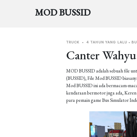
MOD BUSSID
TRUCK
•
4 TAHUN YANG LALU
•
BU
Canter Wahyu
MOD BUSSID adalah sebuah file unt
(BUSSID), File Mod BUSSID biasanya 
Mod BUSSID ini ada bermacam-macam j
kendaraan bermotor juga ada, Keren b
para pemain game Bus Simulator Ind