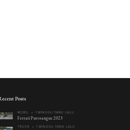
Recent Posts
MOBIL
•
1 MINGGU YANG LALU
Ferrari Purosangue 2023
TRUCK
•
1 MINGGU YANG LALU