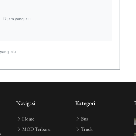
6
17 jam yang lalu
yang lalu
 yang lalu
 yang lalu
Navigasi
Kategori
Home
Bus
yang lalu
MOD Terbaru
Truck
k