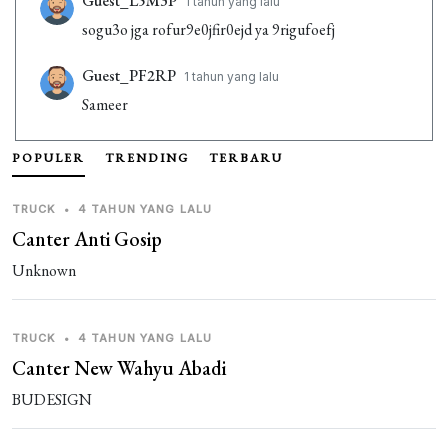
Guest_L5M3P
1 tahun yang lalu
sogu3o jga rofur9e0jfir0ejd ya 9rigufoefj
Guest_PF2RP
1 tahun yang lalu
Sameer
Guest_Q7IGP
1 tahun yang lalu
POPULER
TRENDING
TERBARU
jensom
TRUCK
•
4 TAHUN YANG LALU
Guest_OOEFQ
1 tahun yang lalu
Canter Anti Gosip
Hyundai creta 2015
Unknown
Guest_OOEFQ
1 tahun yang lalu
Hyundai creta 2020
TRUCK
•
4 TAHUN YANG LALU
Canter New Wahyu Abadi
Guest_9CJZH
1 tahun yang lalu
BUDESIGN
mana livery nya