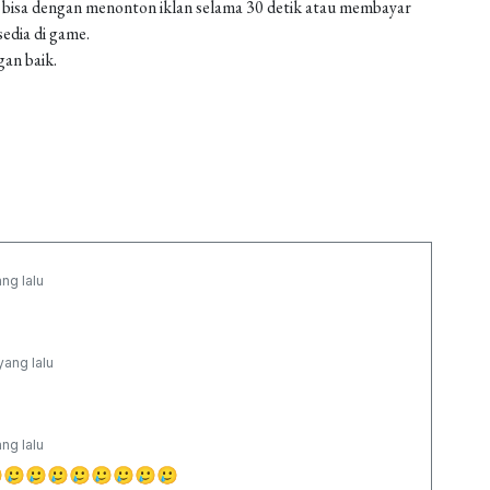
 bisa dengan menonton iklan selama 30 detik atau membayar
edia di game.
gan baik.
ang lalu
yang lalu
ang lalu
🥲🥲🥲🥲🥲🥲🥲🥲