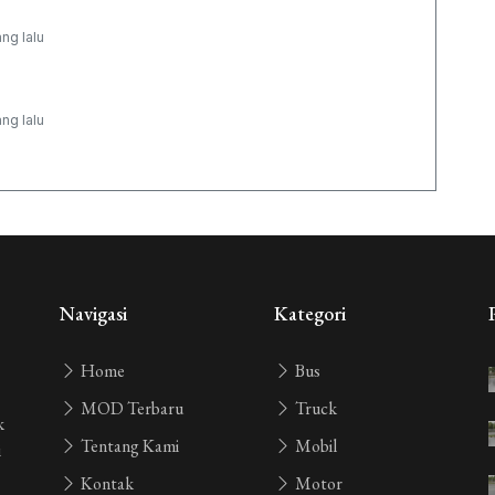
ang lalu
ang lalu
ang lalu
Navigasi
Kategori
Home
Bus
MOD Terbaru
Truck
k
Tentang Kami
Mobil
i
Kontak
Motor