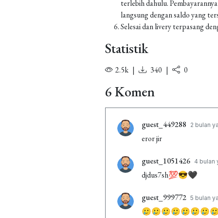
terlebih dahulu. Pembayarannya
langsung dengan saldo yang ters
Selesai dan livery terpasang den
Statistik
2.5k
|
340
|
0
6 Komen
guest_449288
2 bulan y
eror jir
guest_1051426
4 bulan 
djdus7sh💯😎🖤
guest_999772
5 bulan y
🥲🥲🥲🥲🥲🥲🥲