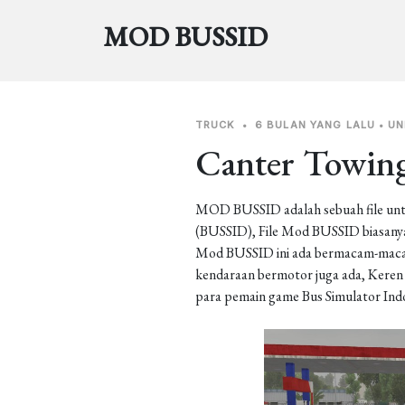
MOD BUSSID
TRUCK
•
6 BULAN YANG LALU
•
U
Canter Towing
MOD BUSSID adalah sebuah file unt
(BUSSID), File Mod BUSSID biasanya 
Mod BUSSID ini ada bermacam-macam j
kendaraan bermotor juga ada, Keren b
para pemain game Bus Simulator Ind