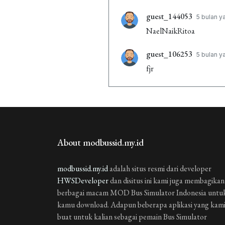
guest_144053
5 bulan y
NaelNaikRitoa
guest_106253
5 bulan y
fjr
guest_106253
5 bulan y
association
About modbussid.my.id
modbussid.my.id
adalah situs resmi dari developer
HWSDeveloper
dan disitus ini kami juga membagikan
berbagai macam MOD Bus Simulator Indonesia untu
kamu download. Adapun beberapa aplikasi yang kam
buat untuk kalian sebagai pemain Bus Simulator