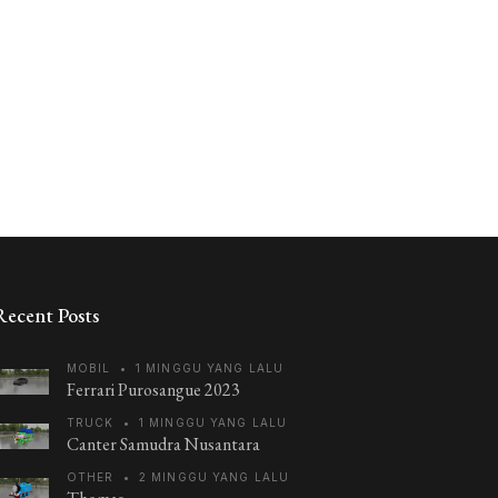
Recent Posts
MOBIL
•
1 MINGGU YANG LALU
Ferrari Purosangue 2023
TRUCK
•
1 MINGGU YANG LALU
Canter Samudra Nusantara
OTHER
•
2 MINGGU YANG LALU