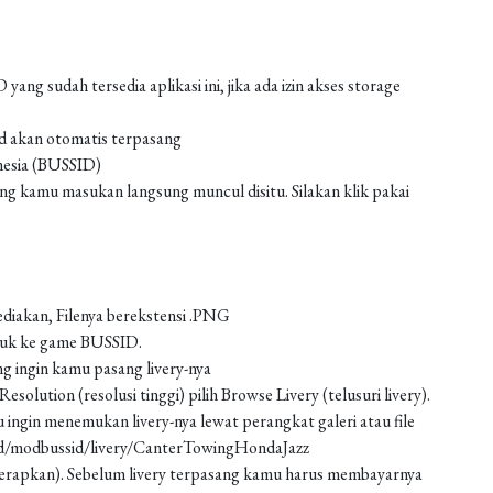
g sudah tersedia aplikasi ini, jika ada izin akses storage
od akan otomatis terpasang
nesia (BUSSID)
 kamu masukan langsung muncul disitu. Silakan klik pakai
ediakan, Filenya berekstensi .PNG
asuk ke game BUSSID.
g ingin kamu pasang livery-nya
solution (resolusi tinggi) pilih Browse Livery (telusuri livery).
 ingin menemukan livery-nya lewat perangkat galeri atau file
ad/modbussid/livery/CanterTowingHondaJazz
 (terapkan). Sebelum livery terpasang kamu harus membayarnya