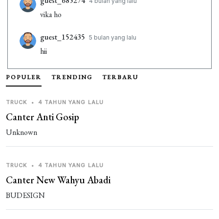
guest_685274
4 bulan yang lalu
vika ho
guest_152435
5 bulan yang lalu
hii
guest_854161
5 bulan yang lalu
POPULER
TRENDING
TERBARU
123
TRUCK
•
4 TAHUN YANG LALU
guest_854161
5 bulan yang lalu
Canter Anti Gosip
azan
Unknown
guest_445523
5 bulan yang lalu
gantinama
TRUCK
•
4 TAHUN YANG LALU
Canter New Wahyu Abadi
guest_427359
5 bulan yang lalu
BUDESIGN
Kailash