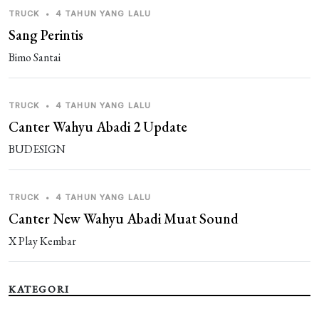
guest_167182
3 bulan yang lalu
TRUCK
•
4 TAHUN YANG LALU
sorp
Sang Perintis
guest_1062345
Bimo Santai
3 bulan yang lalu
jatin
TRUCK
•
4 TAHUN YANG LALU
Canter Wahyu Abadi 2 Update
BUDESIGN
TRUCK
•
4 TAHUN YANG LALU
Canter New Wahyu Abadi Muat Sound
X Play Kembar
KATEGORI