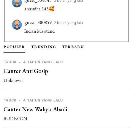
guest_534749
2 bulan yang lalu
anirudha 143🥰
guest_380859
2 bulan yang lalu
Indian bus stand
guest_999680
3 bulan yang lalu
POPULER
TRENDING
TERBARU
محمد عبد السلام
TRUCK
•
4 TAHUN YANG LALU
guest_360594
3 bulan yang lalu
Canter Anti Gosip
7877026354
Unknown
guest_564432
3 bulan yang lalu
[ganti nama
TRUCK
•
4 TAHUN YANG LALU
Canter New Wahyu Abadi
guest_767635
3 bulan yang lalu
BUDESIGN
game downloading karvani