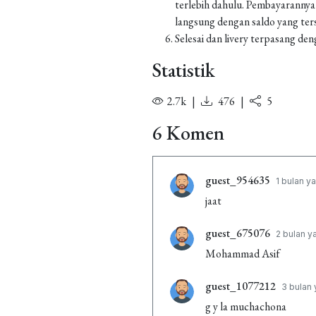
terlebih dahulu. Pembayarannya
langsung dengan saldo yang ters
Selesai dan livery terpasang den
Statistik
2.7k
|
476
|
5
6 Komen
guest_954635
1 bulan ya
jaat
guest_675076
2 bulan y
Mohammad Asif
guest_1077212
3 bulan 
g y la muchachona