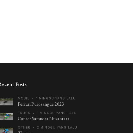
Recent Posts
MOBIL
•
1 MINGGU YANG LALU
Ferrari Purosangue 2023
TRUCK
•
1 MINGGU YANG LALU
Canter Samudra Nusantara
OTHER
•
2 MINGGU YANG LALU