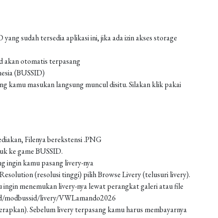
g sudah tersedia aplikasi ini, jika ada izin akses storage
od akan otomatis terpasang
nesia (BUSSID)
 kamu masukan langsung muncul disitu. Silakan klik pakai
ediakan, Filenya berekstensi .PNG
asuk ke game BUSSID.
g ingin kamu pasang livery-nya
solution (resolusi tinggi) pilih Browse Livery (telusuri livery).
 ingin menemukan livery-nya lewat perangkat galeri atau file
oad/modbussid/livery/VWLamando2026
 (terapkan). Sebelum livery terpasang kamu harus membayarnya