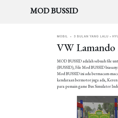
MOD BUSSID
MOBIL
•
3 BULAN YANG LALU
•
HY
VW Lamando 
MOD BUSSID adalah sebuah file unt
(BUSSID), File Mod BUSSID biasanya 
Mod BUSSID ini ada bermacam-macam j
kendaraan bermotor juga ada, Keren b
para pemain game Bus Simulator Ind