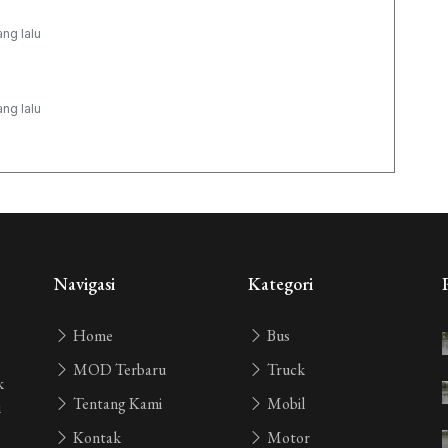
ang lalu
ang lalu
ang lalu
Navigasi
Kategori
Home
Bus
MOD Terbaru
Truck
k
Tentang Kami
Mobil
i
Kontak
Motor