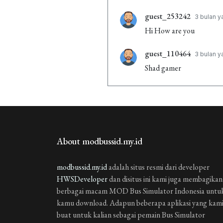
guest_253242
3 bulan y
Hi How are you
guest_110464
3 bulan y
Shad gamer
guest_146395
3 bulan y
ar a beautiful
About modbussid.my.id
modbussid.my.id
adalah situs resmi dari developer
HWSDeveloper
dan disitus ini kami juga membagikan
berbagai macam MOD Bus Simulator Indonesia untu
kamu download. Adapun beberapa aplikasi yang kam
buat untuk kalian sebagai pemain Bus Simulator