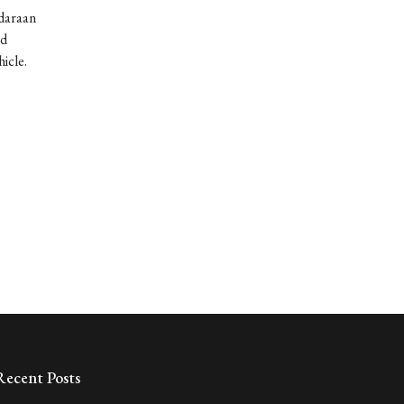
daraan
od
icle.
Recent Posts