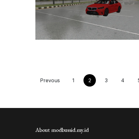
Prevous
1
2
3
4
About modbussid.my.id