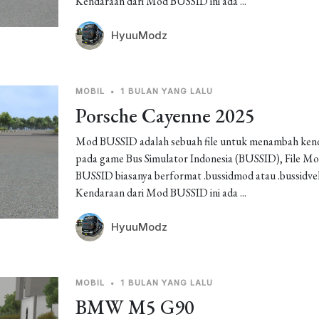
Kendaraan dari Mod BUSSID ini ada ...
HyuuModz
MOBIL
•
1 BULAN YANG LALU
Porsche Cayenne 2025
Mod BUSSID adalah sebuah file untuk menambah ken
pada game Bus Simulator Indonesia (BUSSID), File M
BUSSID biasanya berformat .bussidmod atau .bussidveh
Kendaraan dari Mod BUSSID ini ada ...
HyuuModz
MOBIL
•
1 BULAN YANG LALU
BMW M5 G90